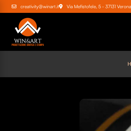
creativity@winart.it
Via Mefistofele, 5 - 37131 Veron
H