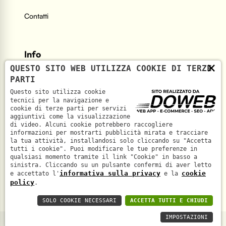
Contatti
Info
×
QUESTO SITO WEB UTILIZZA COOKIE DI TERZE
PARTI
Indirizzo
Questo sito utilizza cookie
Via Mefistofele, 5 - 37131 Verona
tecnici per la navigazione e
cookie di terze parti per servizi
aggiuntivi come la visualizzazione
Telefono
di video. Alcuni cookie potrebbero raccogliere
informazioni per mostrarti pubblicità mirata e tracciare
+39 045 6933291
la tua attività, installandosi solo cliccando su "Accetta
tutti i cookie". Puoi modificare le tue preferenze in
qualsiasi momento tramite il link "Cookie" in basso a
sinistra. Cliccando su un pulsante confermi di aver letto
informativa sulla privacy
cookie
e accettato l'
e la
policy
.
SOLO COOKIE NECESSARI
ACCETTA TUTTI E CHIUDI
IMPOSTAZIONI