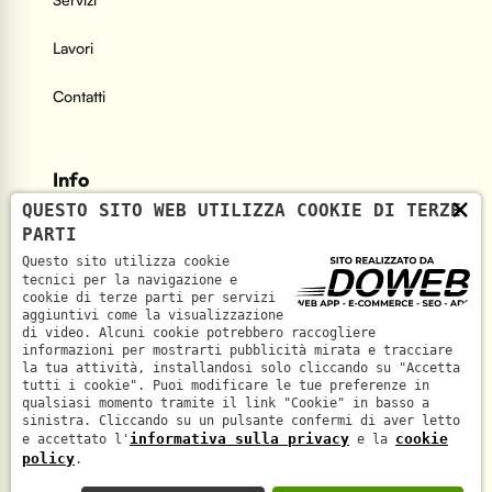
Lavori
Contatti
Info
×
QUESTO SITO WEB UTILIZZA COOKIE DI TERZE
PARTI
Indirizzo
Questo sito utilizza cookie
Via Mefistofele, 5 - 37131 Verona
tecnici per la navigazione e
cookie di terze parti per servizi
aggiuntivi come la visualizzazione
Telefono
di video. Alcuni cookie potrebbero raccogliere
informazioni per mostrarti pubblicità mirata e tracciare
+39 045 6933291
la tua attività, installandosi solo cliccando su "Accetta
tutti i cookie". Puoi modificare le tue preferenze in
qualsiasi momento tramite il link "Cookie" in basso a
sinistra. Cliccando su un pulsante confermi di aver letto
informativa sulla privacy
cookie
e accettato l'
e la
policy
.