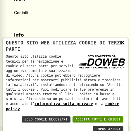
Contatti
Info
×
QUESTO SITO WEB UTILIZZA COOKIE DI TERZE
PARTI
Indirizzo
Questo sito utilizza cookie
Via Mefistofele, 5 - 37131 Verona
tecnici per la navigazione e
cookie di terze parti per servizi
aggiuntivi come la visualizzazione
Telefono
di video. Alcuni cookie potrebbero raccogliere
informazioni per mostrarti pubblicità mirata e tracciare
+39 045 6933291
la tua attività, installandosi solo cliccando su "Accetta
tutti i cookie". Puoi modificare le tue preferenze in
qualsiasi momento tramite il link "Cookie" in basso a
sinistra. Cliccando su un pulsante confermi di aver letto
informativa sulla privacy
cookie
e accettato l'
e la
policy
.
SOLO COOKIE NECESSARI
ACCETTA TUTTI E CHIUDI
IMPOSTAZIONI