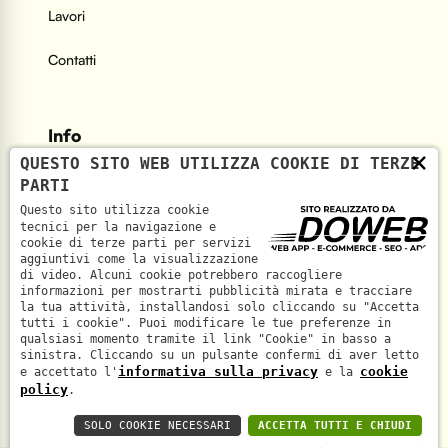
Lavori
Contatti
Info
×
QUESTO SITO WEB UTILIZZA COOKIE DI TERZE
PARTI
Indirizzo
Questo sito utilizza cookie
Via Mefistofele, 5 - 37131 Verona
tecnici per la navigazione e
cookie di terze parti per servizi
aggiuntivi come la visualizzazione
Telefono
di video. Alcuni cookie potrebbero raccogliere
informazioni per mostrarti pubblicità mirata e tracciare
+39 045 6933291
la tua attività, installandosi solo cliccando su "Accetta
tutti i cookie". Puoi modificare le tue preferenze in
qualsiasi momento tramite il link "Cookie" in basso a
sinistra. Cliccando su un pulsante confermi di aver letto
informativa sulla privacy
cookie
e accettato l'
e la
policy
.
SOLO COOKIE NECESSARI
ACCETTA TUTTI E CHIUDI